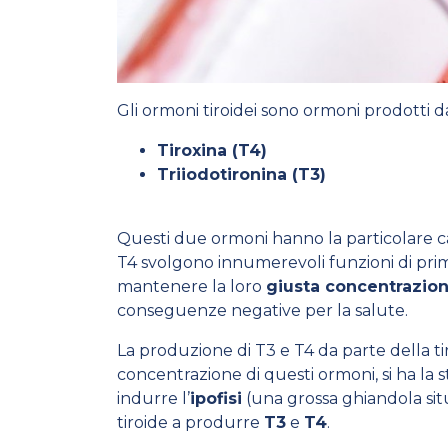
Gli ormoni tiroidei sono ormoni prodotti d
Tiroxina (T4)
Triiodotironina (T3)
Questi due ormoni hanno la particolare c
T4 svolgono innumerevoli funzioni di prim
mantenere la loro
giusta concentrazio
conseguenze negative per la salute.
La produzione di T3 e T4 da parte della t
concentrazione di questi ormoni, si ha la
indurre l’
ipofisi
(una grossa ghiandola situ
tiroide a produrre
T3
e
T4
.