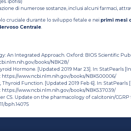
s. ipofisi)
azione di numerose sostanze, inclusi alcuni farmaci, attr
olo cruciale durante lo sviluppo fetale e nei
primi mesi d
Nervoso Centrale
.
y: An Integrated Approach. Oxford: BIOS Scientific Publi
cbi.nlm.nih.gov/books/NBK28/
roid Hormone. [Updated 2019 Mar 23]. In: StatPearls [Int
:
https://www.ncbi.nlm.nih.gov/books/NBK500006/
Thyroid Function. [Updated 2019 Feb 6]. In: StatPearls [I
:
https://www.ncbi.nlm.nih.gov/books/NBK537039/
er CS. Update on the pharmacology of calcitonin/CGRP 
1111/bph.14075