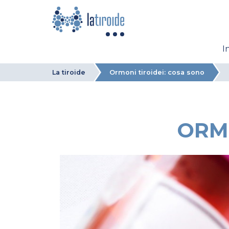
I
La tiroide
Ormoni tiroidei: cosa sono
ORMO