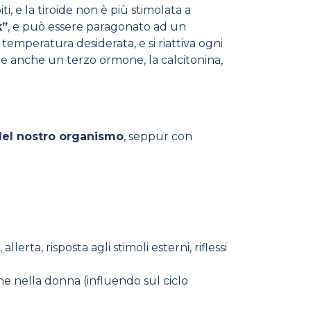
ti, e la tiroide non è più stimolata a
k”
, e può essere paragonato ad un
emperatura desiderata, e si riattiva ogni
urre anche un terzo ormone, la calcitonina,
i del nostro organismo
, seppur con
lerta, risposta agli stimoli esterni, riflessi
he nella donna (influendo sul ciclo