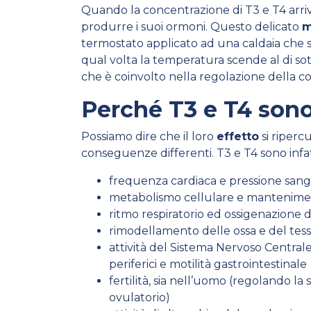
Quando la concentrazione di T3 e T4 arriva a
produrre i suoi ormoni. Questo delicato
m
termostato applicato ad una caldaia che si
qual volta la temperatura scende al di sott
che è coinvolto nella regolazione della c
Perché T3 e T4 son
Possiamo dire che il loro
effetto
si riperc
conseguenze differenti. T3 e T4 sono infat
frequenza cardiaca e pressione san
metabolismo cellulare e mantenime
ritmo respiratorio ed ossigenazione d
rimodellamento delle ossa e del tes
attività del Sistema Nervoso Centrale e 
periferici e motilità gastrointestinale
fertilità, sia nell’uomo (regolando l
ovulatorio)