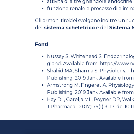
attività di altre ghiandole endocrine (e
funzione renale e processo di elimin
Gli ormoni tiroidei svolgono inoltre un ru
del
sistema scheletrico
e del
Sistema 
Fonti
Nussey S, Whitehead S. Endocrinolog
gland. Available from:
https://www.n
Shahid MA, Sharma S. Physiology, Thy
Publishing; 2019 Jan-. Available from
Armstrong M, Fingeret A. Physiology, 
Publishing; 2019 Jan-. Available from
Hay DL, Garelja ML, Poyner DR, Walk
J Pharmacol. 2017;175(1):3–17. doi:10.