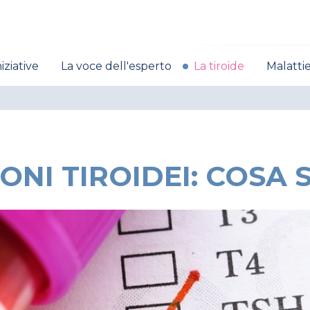
niziative
La voce dell'esperto
La tiroide
Malattie
NI TIROIDEI: COSA