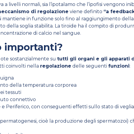
 livelli normali, sia l’ipotalamo che l’ipofisi vengono inibi
eccanismo di regolazione
viene definito
“a feedbac
 mantiene in funzione solo fino al raggiungimento della t
o della soglia stabilita. La tiroide ha il compito di prod
oncentrazione di calcio nel sangue.
o importanti?
uote sostanzialmente su
tutti gli organi e gli apparat
ti coinvolti nella
regolazione
delle seguenti
funzioni
:
guigna
nto della temperatura corporea
ei tessuti
suto connettivo
Periferico, con conseguenti effetti sullo stato di veglia, al
a spermatogenesi, cioè la produzione degli spermatozoi) c