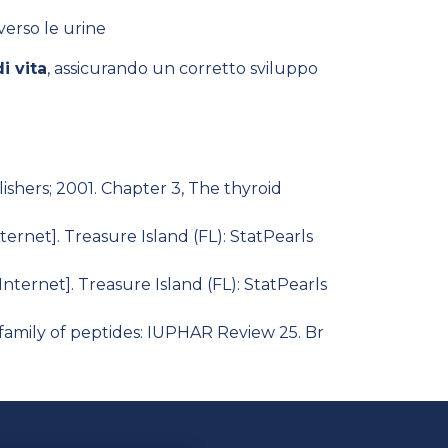
averso le urine
i vita
, assicurando un corretto sviluppo
shers; 2001. Chapter 3, The thyroid
ernet]. Treasure Island (FL): StatPearls
nternet]. Treasure Island (FL): StatPearls
family of peptides: IUPHAR Review 25. Br