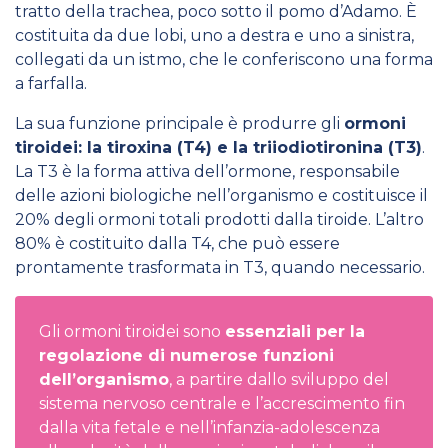
tratto della trachea, poco sotto il pomo d’Adamo. È
costituita da due lobi, uno a destra e uno a sinistra,
collegati da un istmo, che le conferiscono una forma
a farfalla.
La sua funzione principale è produrre gli
ormoni
tiroidei: la tiroxina (T4) e la triiodiotironina (T3)
.
La T3 è la forma attiva dell’ormone, responsabile
delle azioni biologiche nell’organismo e costituisce il
20% degli ormoni totali prodotti dalla tiroide. L’altro
80% è costituito dalla T4, che può essere
prontamente trasformata in T3, quando necessario.
Gli ormoni tiroidei sono
essenziali per la
regolazione di numerose funzioni
dell’organismo
, a partire dallo sviluppo del
sistema nervoso centrale e l’accrescimento fin
dalla vita fetale e nell’infanzia-adolescenza