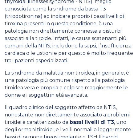
thyroidal illnesses syndrome - NTIS), meglio
conosciuta come la sindrome da bassa T3
(triiodotironina) ad indicare proprio i bassi livelli di
tiroxina presenti in questa condizione, è una
patologia non direttamente connessa a disturbi
associati alla tiroide. Infatti, le cause scatenanti più
comuni della NTIS, includono la sepsi, l’insufficienza
cardiaca o le ustioni e per questo è molto frequente
tra i pazienti ospedalizzati.
La sindrome da malattia non tiroidea, in generale, è
una patologia più comune rispetto alla patologia
tiroidea vera e propria e colpisce maggiormente le
donne e i soggetti in età avanzata.
Il quadro clinico del soggetto affetto da NTIS,
nonostante non direttamente associato a problemi
tiroidei è caratterizzato da
bassi livelli di T3
, uno
degli ormoni tiroidei, e livelli normali o leggermente
bassi di ormone tireostimolante o TSH (thyroid