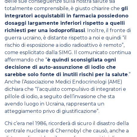
delle sue conseguenze sulla nostra salute sia
totalmente comprensibile, è giusto chiarire che
gli
integratori acquistabili in farmacia possiedono
dosaggi largamente inferiori rispetto a quelli
richiesti per una iodoprofilassi
. Inoltre, il fronte di
guerra ucraino, è distante rispetto a noi e quindi “il
rischio di esposizione a iodio radioattivo è remoto”,
come esplicitato dalla SIMG. Il comunicato continua
affermando che “
è quindi sconsigliata ogni
decisione di auto-assunzione di iodio che
sarebbe solo fonte di inutili rischi per la salute
.”
Anche l’Associazione Medici Endocrinologi (AME)
dichiara che “l’acquisto compulsivo di integratori e
pillole di iodio, a seguito dell’invasione che sta
avendo luogo in Ucraina, rappresenta un
atteggiamento privo di giustificazione”.
Chi c’era nel 1986, ricorderà di sicuro il
disastro della
centrale nucleare di Chernobyl
che causò, anche a