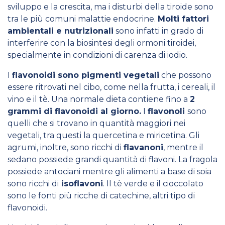
sviluppo e la crescita, ma i disturbi della tiroide sono
tra le più comuni malattie endocrine.
Molti fattori
ambientali e nutrizionali
sono infatti in grado di
interferire con la biosintesi degli ormoni tiroidei,
specialmente in condizioni di carenza di iodio.
I
flavonoidi sono pigmenti vegetali
che possono
essere ritrovati nel cibo, come nella frutta, i cereali, il
vino e il tè. Una normale dieta contiene fino a
2
grammi di flavonoidi al giorno.
I
flavonoli
sono
quelli che si trovano in quantità maggiori nei
vegetali, tra questi la quercetina e miricetina. Gli
agrumi, inoltre, sono ricchi di
flavanoni
, mentre il
sedano possiede grandi quantità di flavoni. La fragola
possiede antociani mentre gli alimenti a base di soia
sono ricchi di
isoflavoni
. Il tè verde e il cioccolato
sono le fonti più ricche di catechine, altri tipo di
flavonoidi.