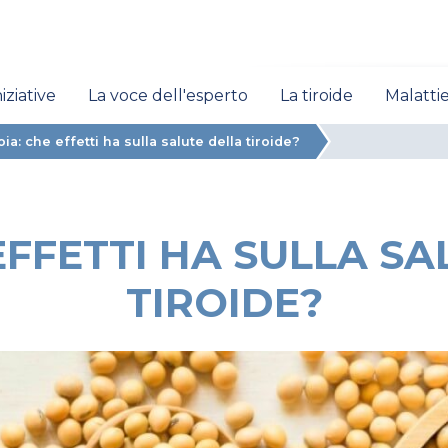
niziative
La voce dell'esperto
La tiroide
Malattie
oia: che effetti ha sulla salute della tiroide?
EFFETTI HA SULLA S
TIROIDE?